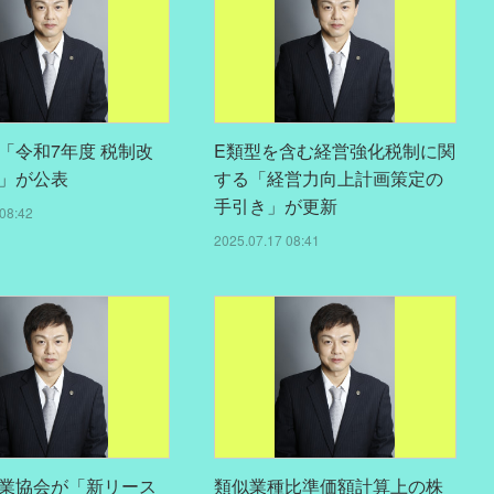
「令和7年度 税制改
E類型を含む経営強化税制に関
」が公表
する「経営力向上計画策定の
手引き」が更新
08:42
2025.07.17 08:41
業協会が「新リース
類似業種比準価額計算上の株