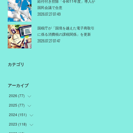
給付付き控除「令和11年度」導入が
国民会議で合意
2026.07.27 07:49
国税庁が「国境を越えた電子商取引
に係る消費税の課税関係」を更新
2026.07.27 07:47
カテゴリ
アーカイブ
2026
(
77
)
2025
(
77
(
18
)
)
(
12
)
2024
(
151
(
1
)
)
(
12
)
(
22
)
2023
(
118
(
19
)
)
(
10
)
(
22
)