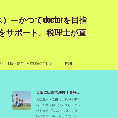
かつてdoctorを目指
をサポート。税理士が直
』
さん 相続・贈与・生前対策のご相談
MORE
大阪吹田市の税理士事務所 剱もつ税理士（北摂オフィス）―かつてdoctorを目指した税理士が企業のホームドクターとしてあなたの事業をサポート。税理士が直接担当する『かかりつけ税理士』
大阪北摂・吹田市の税理士事務
所。創業支援・法人成り・クラ
ウド会計（freee）に強み。地
域密着でサポートしつつ、オン