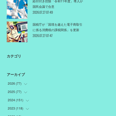
給付付き控除「令和11年度」導入が
国民会議で合意
2026.07.27 07:49
国税庁が「国境を越えた電子商取引
に係る消費税の課税関係」を更新
2026.07.27 07:47
カテゴリ
アーカイブ
2026
(
77
)
2025
(
77
(
18
)
)
(
12
)
2024
(
151
(
1
)
)
(
12
)
(
22
)
2023
(
118
(
19
)
)
(
10
)
(
22
)