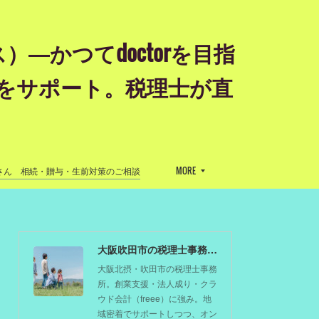
かつてdoctorを目指
をサポート。税理士が直
』
さん 相続・贈与・生前対策のご相談
MORE
大阪吹田市の税理士事務所 剱もつ税理士（北摂オフィス）―かつてdoctorを目指した税理士が企業のホームドクターとしてあなたの事業をサポート。税理士が直接担当する『かかりつけ税理士』
大阪北摂・吹田市の税理士事務
所。創業支援・法人成り・クラ
ウド会計（freee）に強み。地
域密着でサポートしつつ、オン