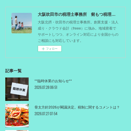
大阪吹田市の税理士事務所 剱もつ税理士（北摂オフィス）―かつてdoctorを目指した税理士が企業のホームドクターとしてあなたの事業をサポート。税理士が直接担当する『かかりつけ税理士』
大阪北摂・吹田市の税理士事務所。創業支援・法人
成り・クラウド会計（freee）に強み。地域密着で
サポートしつつ、オンライン対応により全国からの
ご相談にも対応しています。
フォロー
記事一覧
**臨時休業のお知らせ**
2026.07.28 06:51
骨太方針2026が閣議決定。税制に関するコメントは？
2026.07.27 07:54