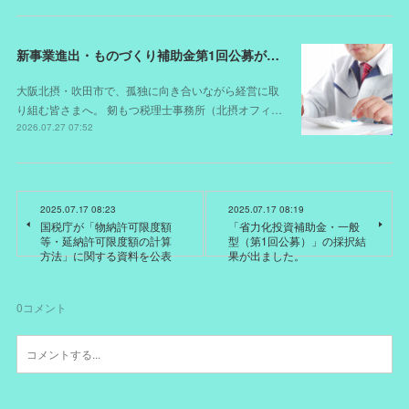
新事業進出・ものづくり補助金第1回公募が開始されました（スケジュールが変更されました）
大阪北摂・吹田市で、孤独に向き合いながら経営に取
り組む皆さまへ。 剱もつ税理士事務所（北摂オフィ…
2026.07.27 07:52
2025.07.17 08:23
2025.07.17 08:19
国税庁が「物納許可限度額
「省力化投資補助金・一般
等・延納許可限度額の計算
型（第1回公募）」の採択結
方法」に関する資料を公表
果が出ました。
0
コメント