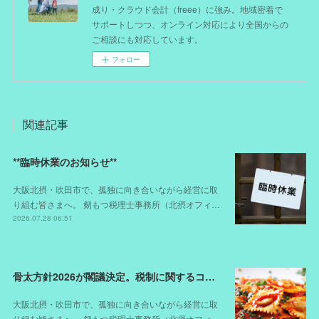
成り・クラウド会計（freee）に強み。地域密着で
サポートしつつ、オンライン対応により全国からの
ご相談にも対応しています。
フォロー
関連記事
**臨時休業のお知らせ**
大阪北摂・吹田市で、孤独に向き合いながら経営に取
り組む皆さまへ。 剱もつ税理士事務所（北摂オフィ…
2026.07.28 06:51
骨太方針2026が閣議決定。税制に関するコメントは？
大阪北摂・吹田市で、孤独に向き合いながら経営に取
り組む皆さまへ。 剱もつ税理士事務所（北摂オフィ…