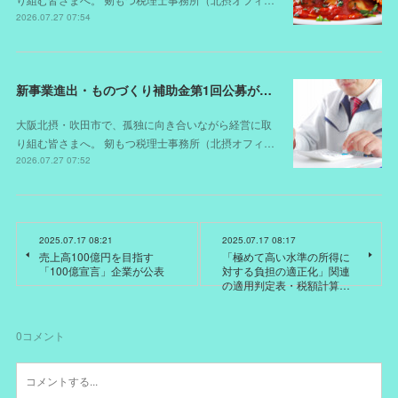
2026.07.27 07:54
新事業進出・ものづくり補助金第1回公募が開始されました（スケジュールが変更されました）
大阪北摂・吹田市で、孤独に向き合いながら経営に取
り組む皆さまへ。 剱もつ税理士事務所（北摂オフィ…
2026.07.27 07:52
2025.07.17 08:21
2025.07.17 08:17
売上高100億円を目指す
「極めて高い水準の所得に
「100億宣言」企業が公表
対する負担の適正化」関連
の適用判定表・税額計算…
0
コメント