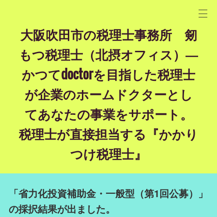
大阪吹田市の税理士事務所 剱
もつ税理士（北摂オフィス）―
かつてdoctorを目指した税理士
が企業のホームドクターとし
てあなたの事業をサポート。
税理士が直接担当する『かかり
つけ税理士』
「省力化投資補助金・一般型（第1回公募）」
の採択結果が出ました。