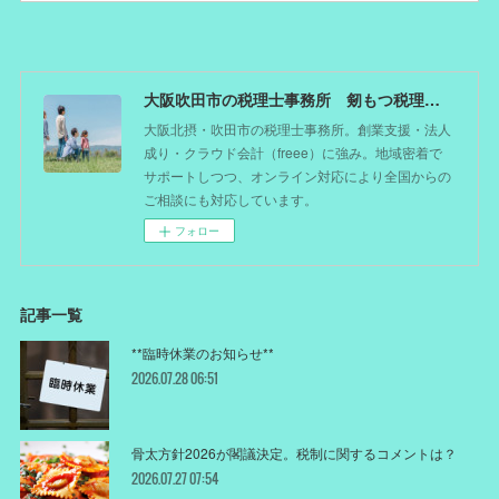
大阪吹田市の税理士事務所 剱もつ税理士（北摂オフィス）―かつてdoctorを目指した税理士が企業のホームドクターとしてあなたの事業をサポート。税理士が直接担当する『かかりつけ税理士』
大阪北摂・吹田市の税理士事務所。創業支援・法人
成り・クラウド会計（freee）に強み。地域密着で
サポートしつつ、オンライン対応により全国からの
ご相談にも対応しています。
フォロー
記事一覧
**臨時休業のお知らせ**
2026.07.28 06:51
骨太方針2026が閣議決定。税制に関するコメントは？
2026.07.27 07:54