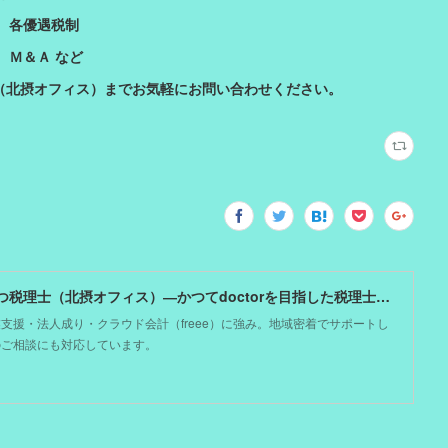
各優遇税制
Ｍ＆Ａ など
（北摂オフィス）までお気軽にお問い合わせください。
大阪吹田市の税理士事務所 剱もつ税理士（北摂オフィス）―かつてdoctorを目指した税理士が企業のホームドクターとしてあなたの事業をサポート。税理士が直接担当する『かかりつけ税理士』
支援・法人成り・クラウド会計（freee）に強み。地域密着でサポートし
のご相談にも対応しています。