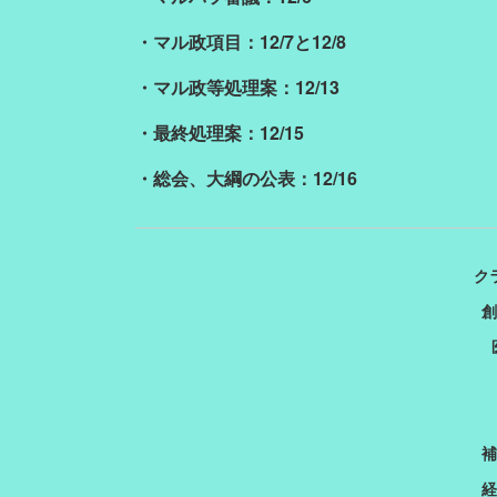
・マル政項目：12/7と12/8
・マル政等処理案：12/13
・最終処理案：12/15
・総会、大綱の公表：12/16
ク
創
補
経