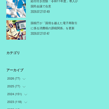
給付付き控除「令和11年度」導入が
国民会議で合意
2026.07.27 07:49
国税庁が「国境を越えた電子商取引
に係る消費税の課税関係」を更新
2026.07.27 07:47
カテゴリ
アーカイブ
2026
(
77
)
2025
(
77
(
18
)
)
(
12
)
2024
(
151
(
1
)
)
(
12
)
(
22
)
2023
(
118
(
19
)
)
(
10
)
(
22
)