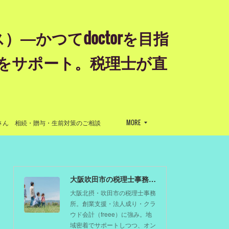
かつてdoctorを目指
をサポート。税理士が直
』
さん 相続・贈与・生前対策のご相談
MORE
大阪吹田市の税理士事務所 剱もつ税理士（北摂オフィス）―かつてdoctorを目指した税理士が企業のホームドクターとしてあなたの事業をサポート。税理士が直接担当する『かかりつけ税理士』
大阪北摂・吹田市の税理士事務
所。創業支援・法人成り・クラ
ウド会計（freee）に強み。地
域密着でサポートしつつ、オン