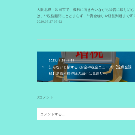
大阪北摂・吹田市で、孤独に向き合いながら経営に取り組む
は、**税務顧問にとどまらず、**資金繰りや経営判断まで
2026.07.27 07:52
2023.11.28 11:33
知らないと損する⁉お金や税金ニュース 【退職金課
税】退職所得控除の縮小は見送りへ
0
コメント