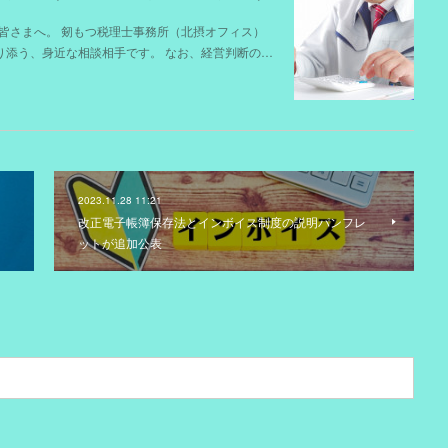
皆さまへ。 剱もつ税理士事務所（北摂オフィス）
寄り添う、身近な相談相手です。 なお、経営判断の…
2023.11.28 11:21
改正電子帳簿保存法とインボイス制度の説明パンフレ
ットが追加公表