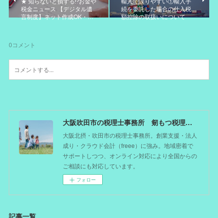
★ 知らないと損する⁉お金や
輸入で誤りやすい①輸入手
税金ニュース 【デジタル遺
続を委託した場合の仕入税
言制度】ネット作成OK・…
額控除の取扱いについて
0
コメント
大阪吹田市の税理士事務所 剱もつ税理士（北摂オフィス）―かつてdoctorを目指した税理士が企業のホームドクターとしてあなたの事業をサポート。税理士が直接担当する『かかりつけ税理士』
大阪北摂・吹田市の税理士事務所。創業支援・法人
成り・クラウド会計（freee）に強み。地域密着で
サポートしつつ、オンライン対応により全国からの
ご相談にも対応しています。
フォロー
記事一覧