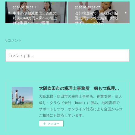
2026.02.28 07:11
2026.02.28 07:07
中小の少額減価償却資産の
会計検査院で「租税特別措
特例の40万円未満への引上
置に関する検査結果（特設
げは取得ベースで適用
サイト）」が公表
0
コメント
大阪吹田市の税理士事務所 剱もつ税理士（北摂オフィス）―かつてdoctorを目指した税理士が企業のホームドクターとしてあなたの事業をサポート。税理士が直接担当する『かかりつけ税理士』
大阪北摂・吹田市の税理士事務所。創業支援・法人
成り・クラウド会計（freee）に強み。地域密着で
サポートしつつ、オンライン対応により全国からの
ご相談にも対応しています。
フォロー