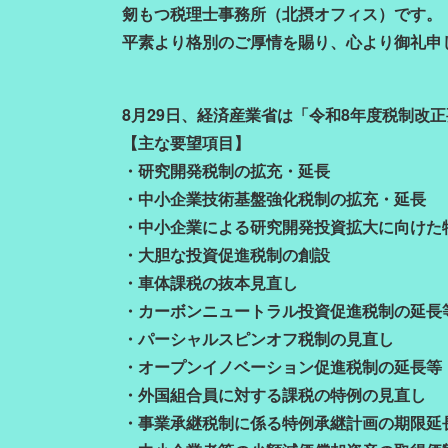
剱もつ税理士事務所（北摂オフィス）です。
平素より格別のご厚情を賜り、心より御礼申
8月29日、経済産業省は「令和8年度税制改
【主な要望項目】
・研究開発税制の拡充・延長
・中小企業技術基盤強化税制の拡充・延長
・中小企業による研究開発投資拡大に向けた
・大胆な投資促進税制の創設
・車体課税の抜本見直し
・カーボンニュートラル投資促進税制の延長
・パーシャルスピンオフ税制の見直し
・オープンイノベーション促進税制の延長等
・外国組合員に対する課税の特例の見直し
・事業承継税制に係る特例承継計画の期限延