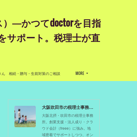
かつてdoctorを目指
をサポート。税理士が直
』
さん 相続・贈与・生前対策のご相談
MORE
大阪吹田市の税理士事務所 剱もつ税理士（北摂オフィス）―かつてdoctorを目指した税理士が企業のホームドクターとしてあなたの事業をサポート。税理士が直接担当する『かかりつけ税理士』
大阪北摂・吹田市の税理士事務
所。創業支援・法人成り・クラ
ウド会計（freee）に強み。地
域密着でサポートしつつ、オン