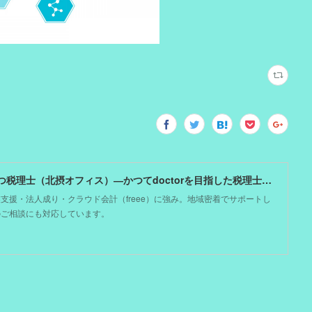
大阪吹田市の税理士事務所 剱もつ税理士（北摂オフィス）―かつてdoctorを目指した税理士が企業のホームドクターとしてあなたの事業をサポート。税理士が直接担当する『かかりつけ税理士』
支援・法人成り・クラウド会計（freee）に強み。地域密着でサポートし
のご相談にも対応しています。