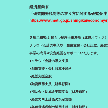
経済産業省
「研究開発税制等の在り方に関する研究会 
https://www.meti.go.jp/shingikai/economy
各種ご相談は 剱もつ税理士事務所（北摂オフィス
クラウド会計の導入や、創業支援・会社設立、経営
事業の成長や安定経営をサポートいたします。
●クラウド会計の導入支援
●創業支援・会社設立手続き
●経営支援全般
●融資獲得支援（財務顧問）
●補助金・助成金申請支援（財務顧問）
●経営力向上計画の策定支援
●各種優遇税制の活用支援（財務顧問）