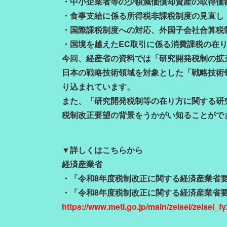
・中小企業者等の少額減価償却資産の取得価
・食事支給に係る所得税非課税制度の見直し
・国際課税制度への対応、外国子会社合算税
・国境を越えたEC取引に係る消費課税の在
今回、経産省の資料では「研究開発税制の拡
日本の戦略技術領域を対象とした「戦略技術
り込まれています。
また、「研究開発税制等の在り方に関する研
税制改正要望の背景をうかがい知ることがで
▼詳しくはこちらから
経済産業省
・「令和8年度税制改正に関する経済産業省
・「令和8年度税制改正に関する経済産業省
https://www.meti.go.jp/main/zeisei/zeisei_f