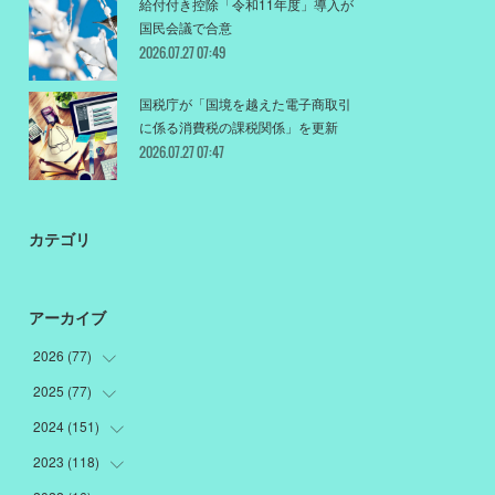
給付付き控除「令和11年度」導入が
国民会議で合意
2026.07.27 07:49
国税庁が「国境を越えた電子商取引
に係る消費税の課税関係」を更新
2026.07.27 07:47
カテゴリ
アーカイブ
2026
(
77
)
2025
(
77
(
18
)
)
(
12
)
2024
(
151
(
1
)
)
(
12
)
(
22
)
2023
(
118
(
19
)
)
(
10
)
(
22
)