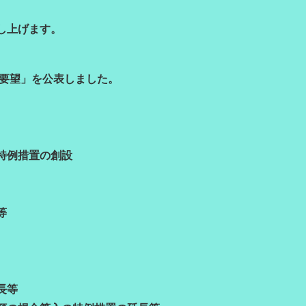
し上げます。
正要望」を公表しました。
特例措置の創設
等
長等