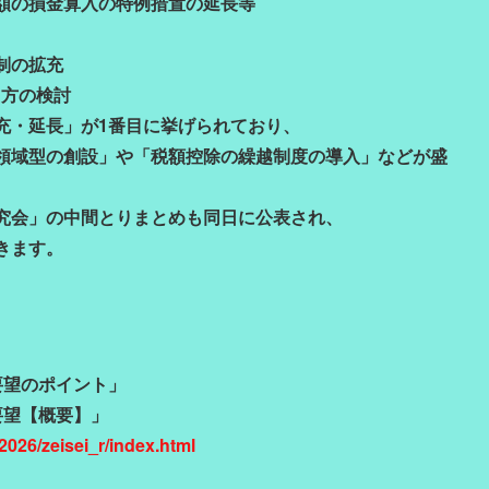
額の損金算入の特例措置の延長等
制の拡充
り方の検討
充・延長」が1番目に挙げられており、
領域型の創設」や「税額控除の繰越制度の導入」などが盛
究会」の中間とりまとめも同日に公表され、
きます。
要望のポイント」
要望【概要】」
y2026/zeisei_r/index.html