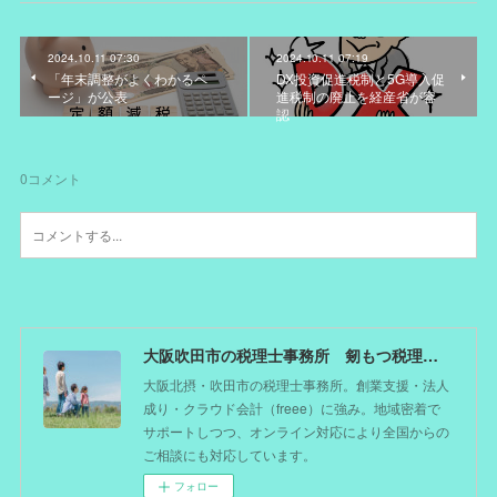
2024.10.11 07:30
2024.10.11 07:19
「年末調整がよくわかるペ
DX投資促進税制と5G導入促
ージ」が公表
進税制の廃止を経産省が容
認
0
コメント
大阪吹田市の税理士事務所 剱もつ税理士（北摂オフィス）―かつてdoctorを目指した税理士が企業のホームドクターとしてあなたの事業をサポート。税理士が直接担当する『かかりつけ税理士』
大阪北摂・吹田市の税理士事務所。創業支援・法人
成り・クラウド会計（freee）に強み。地域密着で
サポートしつつ、オンライン対応により全国からの
ご相談にも対応しています。
フォロー