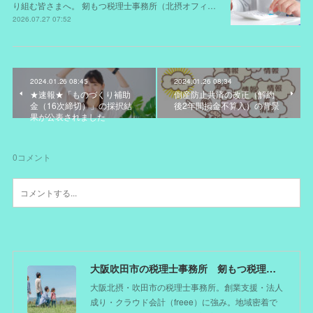
り組む皆さまへ。 剱もつ税理士事務所（北摂オフィ…
2026.07.27 07:52
2024.01.26 08:45
2024.01.26 08:34
★速報★「ものづくり補助
倒産防止共済の改正（解約
金（16次締切）」の採択結
後2年間損金不算入）の背景
果が公表されました
0
コメント
大阪吹田市の税理士事務所 剱もつ税理士（北摂オフィス）―かつてdoctorを目指した税理士が企業のホームドクターとしてあなたの事業をサポート。税理士が直接担当する『かかりつけ税理士』
大阪北摂・吹田市の税理士事務所。創業支援・法人
成り・クラウド会計（freee）に強み。地域密着で