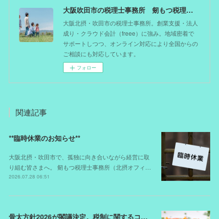
大阪吹田市の税理士事務所 剱もつ税理士（北摂オフィス）―かつてdoctorを目指した税理士が企業のホームドクターとしてあなたの事業をサポート。税理士が直接担当する『かかりつけ税理士』
大阪北摂・吹田市の税理士事務所。創業支援・法人
成り・クラウド会計（freee）に強み。地域密着で
サポートしつつ、オンライン対応により全国からの
ご相談にも対応しています。
フォロー
関連記事
**臨時休業のお知らせ**
大阪北摂・吹田市で、孤独に向き合いながら経営に取
り組む皆さまへ。 剱もつ税理士事務所（北摂オフィ…
2026.07.28 06:51
骨太方針2026が閣議決定。税制に関するコメントは？