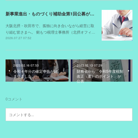
新事業進出・ものづくり補助金第1回公募が開始されました（スケジュールが変更されました）
大阪北摂・吹田市で、孤独に向き合いながら経営に取
り組む皆さまへ。 剱もつ税理士事務所（北摂オフィ…
2026.07.27 07:52
2023.02.16 07:53
2023.02.13 07:29
令和４年分の確定申告が始
財務省から「令和5年度税制
まりました。
改正（案）のポイント」が
公表
0
コメント