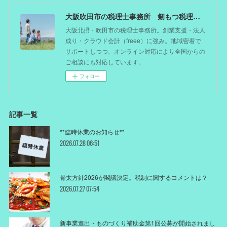
大阪吹田市の税理士事務所 剱もつ税理士（北摂オフィス）―かつてdoctorを目指した税理士が企業のホームドクターとしてあなたの事業をサポート。税理士が直接担当する『かかりつけ税理士』
大阪北摂・吹田市の税理士事務所。創業支援・法人
成り・クラウド会計（freee）に強み。地域密着で
サポートしつつ、オンライン対応により全国からの
ご相談にも対応しています。
フォロー
記事一覧
**臨時休業のお知らせ**
2026.07.28 06:51
骨太方針2026が閣議決定。税制に関するコメントは？
2026.07.27 07:54
新事業進出・ものづくり補助金第1回公募が開始されまし