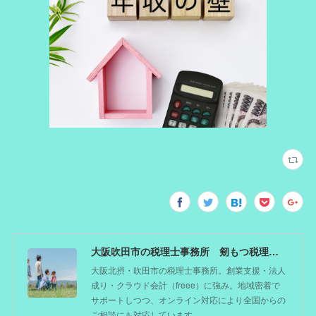
大阪吹田市の税理士事務所 剱もつ税理士（北摂オフィス）―かつてdoctorを目指した税理士が企業のホームドクターとしてあなたの事業をサポート。税理士が直接担当する『かかりつけ税理士』
大阪北摂・吹田市の税理士事務所。創業支援・法人
成り・クラウド会計（freee）に強み。地域密着で
サポートしつつ、オンライン対応により全国からの
ご相談にも対応しています。