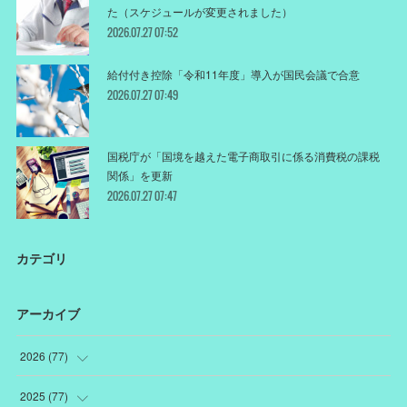
た（スケジュールが変更されました）
2026.07.27 07:52
給付付き控除「令和11年度」導入が国民会議で合意
2026.07.27 07:49
国税庁が「国境を越えた電子商取引に係る消費税の課税
関係」を更新
2026.07.27 07:47
カテゴリ
アーカイブ
2026
(
77
)
(
18
)
2025
(
77
)