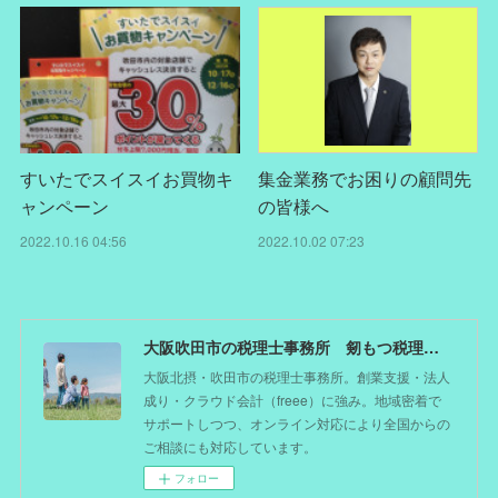
すいたでスイスイお買物キ
集金業務でお困りの顧問先
ャンペーン
の皆様へ
2022.10.16 04:56
2022.10.02 07:23
大阪吹田市の税理士事務所 剱もつ税理士（北摂オフィス）―かつてdoctorを目指した税理士が企業のホームドクターとしてあなたの事業をサポート。税理士が直接担当する『かかりつけ税理士』
大阪北摂・吹田市の税理士事務所。創業支援・法人
成り・クラウド会計（freee）に強み。地域密着で
サポートしつつ、オンライン対応により全国からの
ご相談にも対応しています。
フォロー