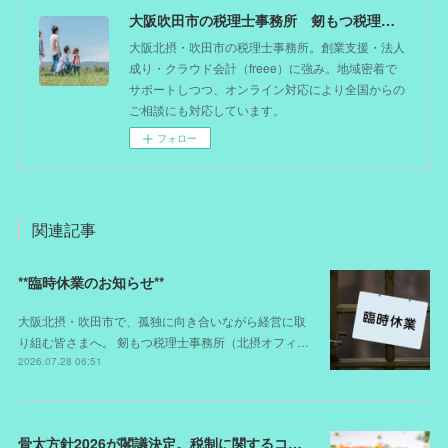
大阪吹田市の税理士事務所 剱もつ税理士（北摂オフィス）―かつてdoctorを目指した税理士が企業のホームドクターとしてあなたの事業をサポート。税理士が直接担当する『かかりつけ税理士』
大阪北摂・吹田市の税理士事務所。創業支援・法人
成り・クラウド会計（freee）に強み。地域密着で
サポートしつつ、オンライン対応により全国からの
ご相談にも対応しています。
フォロー
関連記事
**臨時休業のお知らせ**
大阪北摂・吹田市で、孤独に向き合いながら経営に取
り組む皆さまへ。 剱もつ税理士事務所（北摂オフィ…
2026.07.28 06:51
骨太方針2026が閣議決定。税制に関するコメントは？