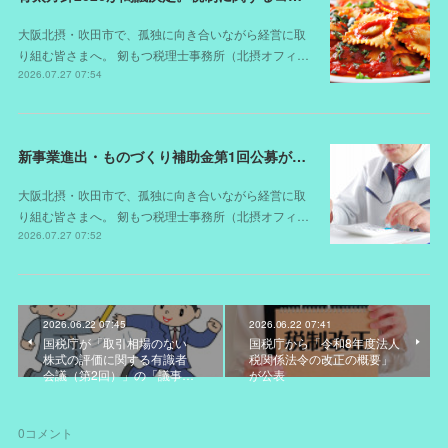
大阪北摂・吹田市で、孤独に向き合いながら経営に取
り組む皆さまへ。 剱もつ税理士事務所（北摂オフィ…
2026.07.27 07:54
新事業進出・ものづくり補助金第1回公募が開始されました（スケジュールが変更されました）
大阪北摂・吹田市で、孤独に向き合いながら経営に取
り組む皆さまへ。 剱もつ税理士事務所（北摂オフィ…
2026.07.27 07:52
2026.06.22 07:45
2026.06.22 07:41
国税庁が「取引相場のない
国税庁から「令和8年度法人
株式の評価に関する有識者
税関係法令の改正の概要」
会議（第2回）」の「議事…
が公表
0
コメント