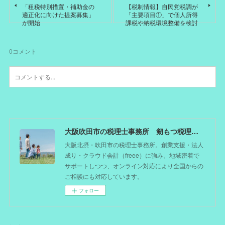
「租税特別措置・補助金の
【税制情報】自民党税調が
適正化に向けた提案募集」
「主要項目①」で個人所得
が開始
課税や納税環境整備を検討
0
コメント
大阪吹田市の税理士事務所 剱もつ税理士（北摂オフィス）―かつてdoctorを目指した税理士が企業のホームドクターとしてあなたの事業をサポート。税理士が直接担当する『かかりつけ税理士』
大阪北摂・吹田市の税理士事務所。創業支援・法人
成り・クラウド会計（freee）に強み。地域密着で
サポートしつつ、オンライン対応により全国からの
ご相談にも対応しています。
フォロー