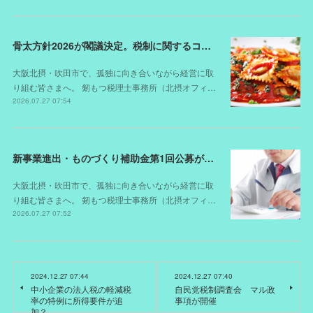
骨太方針2026が閣議決定。税制に関するコメントは？
大阪北摂・吹田市で、孤独に向き合いながら経営に取
り組む皆さまへ。 剱もつ税理士事務所（北摂オフィ…
2026.07.27 07:54
新事業進出・ものづくり補助金第1回公募が開始されました（スケジュールが変更されました）
大阪北摂・吹田市で、孤独に向き合いながら経営に取
り組む皆さまへ。 剱もつ税理士事務所（北摂オフィ…
2026.07.27 07:52
2024.12.27 07:44
2024.12.27 07:40
中小企業の法人税の軽減税
自民党税制調査会 マル政
率の特例に所得要件が追
事項が開催
加？