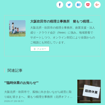
大阪吹田市の税理士事務所 剱もつ税理士（北摂オフィス）―かつてdoctorを目指した税理士が企業のホームドクターとしてあなたの事業をサポート。税理士が直接担当する『かかりつけ税理士』
大阪北摂・吹田市の税理士事務所。創業支援・法人
成り・クラウド会計（freee）に強み。地域密着で
サポートしつつ、オンライン対応により全国からの
ご相談にも対応しています。
フォロー
関連記事
**臨時休業のお知らせ**
大阪北摂・吹田市で、孤独に向き合いながら経営に取
り組む皆さまへ。 剱もつ税理士事務所（北摂オフィ…
2026.07.28 06:51