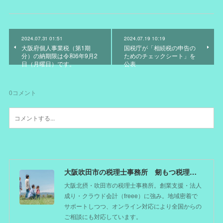
2024.07.31 01:51
2024.07.19 10:19
大阪府個人事業税（第1期
国税庁が「相続税の申告の
分）の納期限は令和6年9月2
ためのチェックシート」を
日（月曜日）です。
公表
0
コメント
大阪吹田市の税理士事務所 剱もつ税理士（北摂オフィス）―かつてdoctorを目指した税理士が企業のホームドクターとしてあなたの事業をサポート。税理士が直接担当する『かかりつけ税理士』
大阪北摂・吹田市の税理士事務所。創業支援・法人
成り・クラウド会計（freee）に強み。地域密着で
サポートしつつ、オンライン対応により全国からの
ご相談にも対応しています。