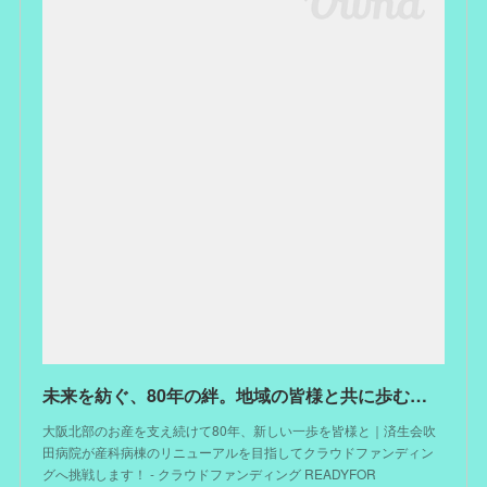
未来を紡ぐ、80年の絆。地域の皆様と共に歩む産科病棟の新たな一歩。 - クラウドファンディング READYFOR
大阪北部のお産を支え続けて80年、新しい一歩を皆様と｜済生会吹
田病院が産科病棟のリニューアルを目指してクラウドファンディン
グへ挑戦します！ - クラウドファンディング READYFOR