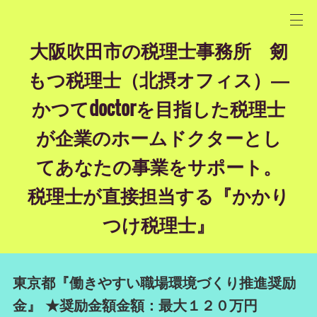
大阪吹田市の税理士事務所 剱
もつ税理士（北摂オフィス）―
かつてdoctorを目指した税理士
が企業のホームドクターとし
てあなたの事業をサポート。
税理士が直接担当する『かかり
つけ税理士』
東京都『働きやすい職場環境づくり推進奨励
金』 ★奨励金額金額：最大１２０万円