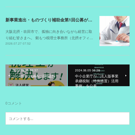
新事業進出・ものづくり補助金第1回公募が開始されました（スケジュールが変更されました）
大阪北摂・吹田市で、孤独に向き合いながら経営に取
り組む皆さまへ。 剱もつ税理士事務所（北摂オフィ…
2026.07.27 07:52
2024.06.05 06:37
2024.06.05 06:28
インボイスQ&Aに2問追加
中小企業庁が「法人版事業
承継税制（特例措置）活用
事例」を公表
0
コメント