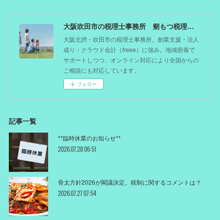
大阪吹田市の税理士事務所 剱もつ税理士（北摂オフィス）―かつてdoctorを目指した税理士が企業のホームドクターとしてあなたの事業をサポート。税理士が直接担当する『かかりつけ税理士』
大阪北摂・吹田市の税理士事務所。創業支援・法人
成り・クラウド会計（freee）に強み。地域密着で
サポートしつつ、オンライン対応により全国からの
ご相談にも対応しています。
フォロー
記事一覧
**臨時休業のお知らせ**
2026.07.28 06:51
骨太方針2026が閣議決定。税制に関するコメントは？
2026.07.27 07:54