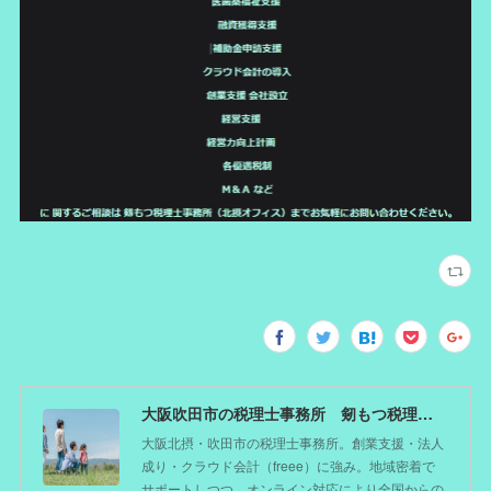
大阪吹田市の税理士事務所 剱もつ税理士（北摂オフィス）―かつてdoctorを目指した税理士が企業のホームドクターとしてあなたの事業をサポート。税理士が直接担当する『かかりつけ税理士』
大阪北摂・吹田市の税理士事務所。創業支援・法人
成り・クラウド会計（freee）に強み。地域密着で
サポートしつつ、オンライン対応により全国からの