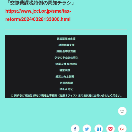
「交際費課税特例の周知チラシ」
https://www.jcci.or.jp/sme/tax-
reform/2024/0328133000.html