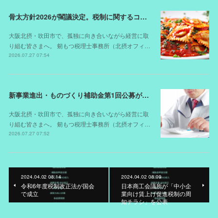
骨太方針2026が閣議決定。税制に関するコメントは？
大阪北摂・吹田市で、孤独に向き合いながら経営に取
り組む皆さまへ。 剱もつ税理士事務所（北摂オフィ…
2026.07.27 07:54
新事業進出・ものづくり補助金第1回公募が開始されました（スケジュールが変更されました）
大阪北摂・吹田市で、孤独に向き合いながら経営に取
り組む皆さまへ。 剱もつ税理士事務所（北摂オフィ…
2026.07.27 07:52
2024.04.02 08:14
2024.04.02 08:09
令和6年度税制改正法が国会
日本商工会議所が「中小企
で成立
業向け賃上げ促進税制の周
知チラシ」を公表