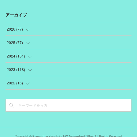
アーカイブ
2026
(
77
)
(
18
)
2025
(
77
)
(
12
)
(
1
)
2024
(
151
)
(
12
)
(
22
)
(
19
)
2023
(
118
)
(
10
)
(
22
)
(
7
)
(
18
)
2022
(
16
)
(
10
)
(
1
)
(
12
)
(
13
)
(
3
)
(
15
)
(
15
)
(
5
)
(
17
)
(
4
)
(
6
)
(
7
)
(
16
)
(
2
)
(
2
)
(
16
)
(
6
)
(
4
)
Copyright © Kemmotsu Yasutake TAX Accountant Office All Rights Reserved.