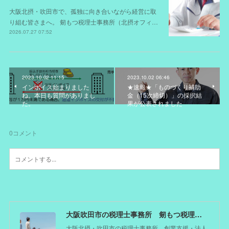
大阪北摂・吹田市で、孤独に向き合いながら経営に取
り組む皆さまへ。 剱もつ税理士事務所（北摂オフィ…
2026.07.27 07:52
2023.10.02 11:15
2023.10.02 06:46
インボイス始まりました
★速報★「ものづくり補助
ね。本日も質問がありまし
金（15次締切）」の採択結
た。
果が公表されました
0
コメント
大阪吹田市の税理士事務所 剱もつ税理士（北摂オフィス）―かつてdoctorを目指した税理士が企業のホームドクターとしてあなたの事業をサポート。税理士が直接担当する『かかりつけ税理士』
大阪北摂・吹田市の税理士事務所。創業支援・法人