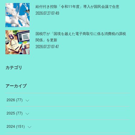
給付付き控除「令和11年度」導入が国民会議で合意
2026.07.27 07:49
国税庁が「国境を越えた電子商取引に係る消費税の課税
関係」を更新
2026.07.27 07:47
カテゴリ
アーカイブ
2026
(
77
)
(
18
)
2025
(
77
)
(
12
)
(
1
)
2024
(
151
)