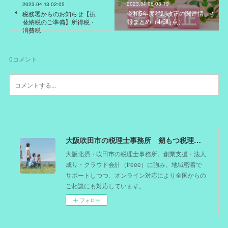
2023.04.06 08:19
2023.04.13 02:05
令和5年度税制改正の関連情
税務署からのお知らせ【振
報まとめ（4/6時点）
替納税のご準備】所得税・
消費税
0
コメント
大阪吹田市の税理士事務所 剱もつ税理士（北摂オフィス）―かつてdoctorを目指した税理士が企業のホームドクターとしてあなたの事業をサポート。税理士が直接担当する『かかりつけ税理士』
大阪北摂・吹田市の税理士事務所。創業支援・法人
成り・クラウド会計（freee）に強み。地域密着で
サポートしつつ、オンライン対応により全国からの
ご相談にも対応しています。
フォロー