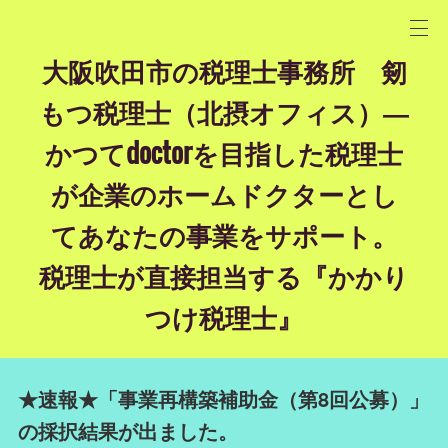
大阪吹田市の税理士事務所 剱
もつ税理士（北摂オフィス）―
かつてdoctorを目指した税理士
が企業のホームドクターとし
てあなたの事業をサポート。
税理士が直接担当する『かかり
つけ税理士』
★速報★「事業再構築補助金（第8回公募）」
の採択結果が出ました。