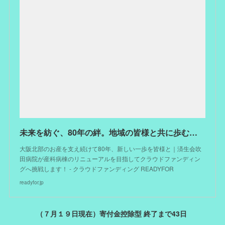
未来を紡ぐ、80年の絆。地域の皆様と共に歩む産科病棟の新たな一歩。 - クラウドファンディング READYFOR
大阪北部のお産を支え続けて80年、新しい一歩を皆様と｜済生会吹
田病院が産科病棟のリニューアルを目指してクラウドファンディン
グへ挑戦します！ - クラウドファンディング READYFOR
readyfor.jp
（７月１９日現在）寄付金控除型 終了まで43日