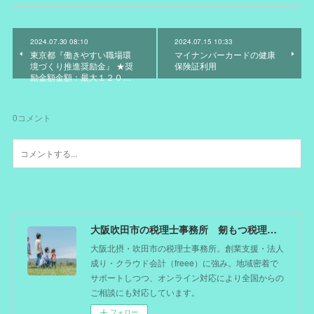
2024.07.30 08:10
2024.07.15 10:33
東京都『働きやすい職場環
マイナンバーカードの健康
境づくり推進奨励金』 ★奨
保険証利用
励金額金額：最大１２０…
0
コメント
大阪吹田市の税理士事務所 剱もつ税理士（北摂オフィス）―かつてdoctorを目指した税理士が企業のホームドクターとしてあなたの事業をサポート。税理士が直接担当する『かかりつけ税理士』
大阪北摂・吹田市の税理士事務所。創業支援・法人
成り・クラウド会計（freee）に強み。地域密着で
サポートしつつ、オンライン対応により全国からの
ご相談にも対応しています。
フォロー